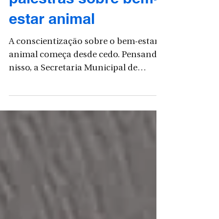
palestras sobre bem-
estar animal
A conscientização sobre o bem-estar
animal começa desde cedo. Pensando
nisso, a Secretaria Municipal de
Agricultura e Meio Ambiente
(SEMAM), em parceria com a
Secretaria Municipal de Educação
(SEMED), iniciou uma série de
palestras nas escolas de São Bento do
Sul para orientar os estudantes sobre
a importância da posse responsável,
dos cuidados com os animais e das
ações de castrações desenvolvidas
pelo município. A iniciativa também