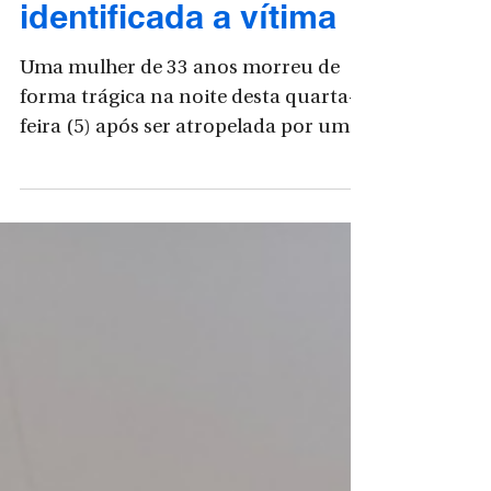
anos em Papanduva -
identificada a vítima
Uma mulher de 33 anos morreu de
forma trágica na noite desta quarta-
feira (5) após ser atropelada por um
ônibus que invadiu um restaurante
às margens da BR-116, no km 58, em
frente ao Restaurante Matinhos, em
Papanduva, no Planalto Norte de
Santa Catarina. A vítima foi Mariane
Hilko. De acordo com o Corpo de
Bombeiros Militar, o acidente foi
registrado por volta das 19h14. Ao
chegarem ao local, as equipes
encontraram um ônibus Mercedes-