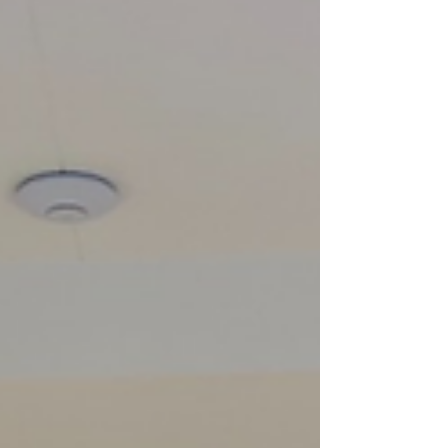
Benz/Busscar Vissta Buss R, com
placas