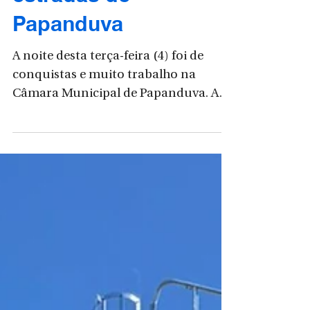
melhorias para
estradas de
Papanduva
A noite desta terça-feira (4) foi de
conquistas e muito trabalho na
Câmara Municipal de Papanduva. A
grande e excelente notícia da sessão
foi a aprovação do Projeto de Lei (nº
0013/2026), que organiza o Conselho
Municipal de Saúde. Mas o que isso
significa na prática para você?
Significa que a comunidade terá
muito mais força e voz ativa nas
decisões sobre a saúde da nossa