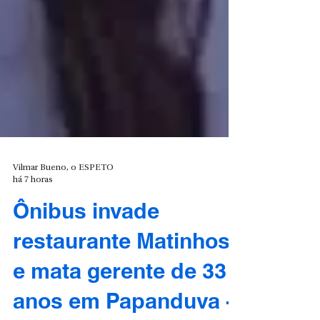
Vilmar Bueno, o ESPETO
há 7 horas
Ônibus invade
restaurante Matinhos
e mata gerente de 33