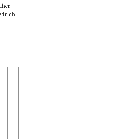
lher
edrich