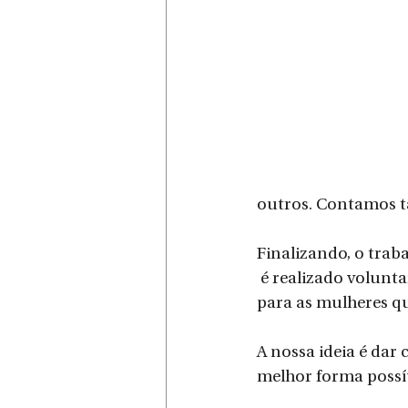
outros. Contamos t
Finalizando, o trab
 é realizado voluntariamente pelas Vereadoras e Assessores da Câmara e traz alento 
para as mulheres qu
A nossa ideia é dar
melhor forma possíve