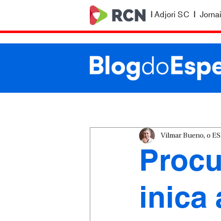
|
Adjori SC
|
Jorna
Vilmar Bueno, o 
Procu
inica