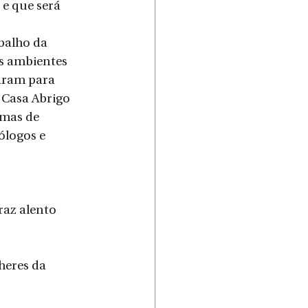
e que será 
balho da 
s ambientes 
aram para 
 Casa Abrigo 
imas de 
ólogos e 
heres da 