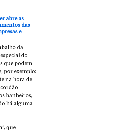
r abre as 
damentos das 
mpresas e 
abalho da 
especial do 
eis que podem 
s, por exemplo: 
e na hora de 
 cordão 
nos banheiros, 
do há alguma 
”, que 