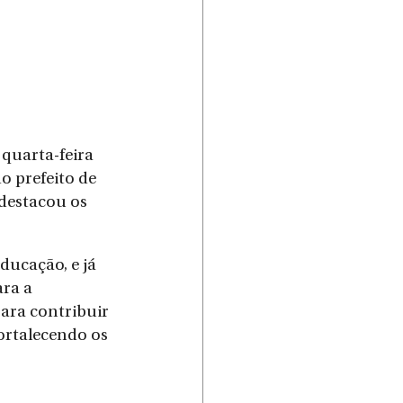
quarta-feira 
 prefeito de 
destacou os 
ducação, e já 
ra a 
ara contribuir 
ortalecendo os 