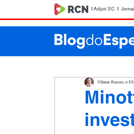
|
Adjori SC
|
Jorna
Vilmar Bueno, o 
Minot
inves