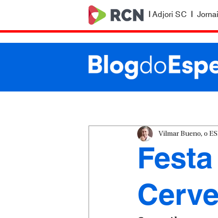
|
Adjori SC
|
Jorna
Vilmar Bueno, o 
Festa
Cerve