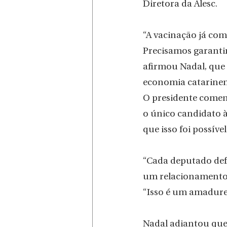
Diretora da Alesc.
“A vacinação já com
Precisamos garantir
afirmou Nadal, que 
economia catarinen
O presidente coment
o único candidato à
que isso foi possív
“Cada deputado def
um relacionamento 
“Isso é um amadure
Nadal adiantou que 