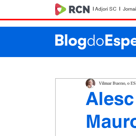
|
Adjori SC
|
Jorna
Vilmar Bueno, o 
Alesc
Mauro