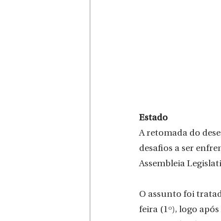
Estado
A retomada do dese
desafios a ser enfr
Assembleia Legislat
O assunto foi trata
feira (1º), logo ap