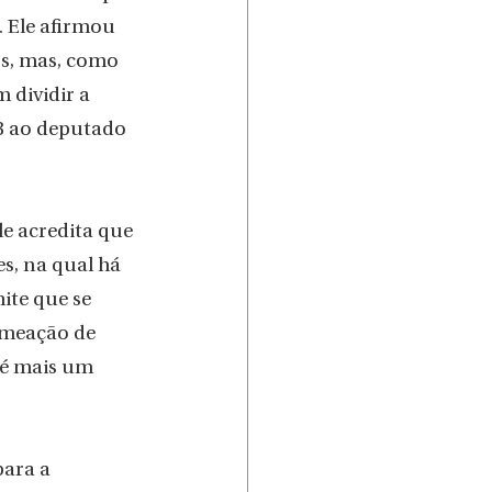
 Ele afirmou 
s, mas, como 
 dividir a 
B ao deputado 
e acredita que 
s, na qual há 
ite que se 
omeação de 
 é mais um 
ara a 