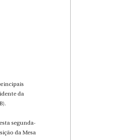
incipais 
idente da 
). 
desta segunda-
osição da Mesa 