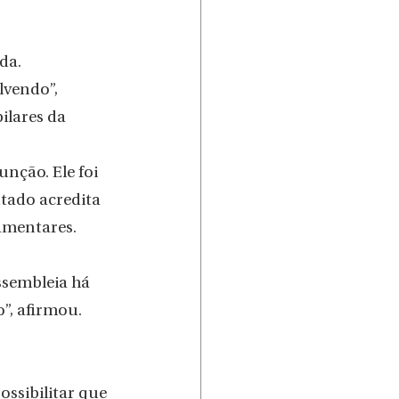
da. 
vendo”, 
ilares da 
nção. Ele foi 
tado acredita 
amentares.
sembleia há 
, afirmou. 
ssibilitar que 