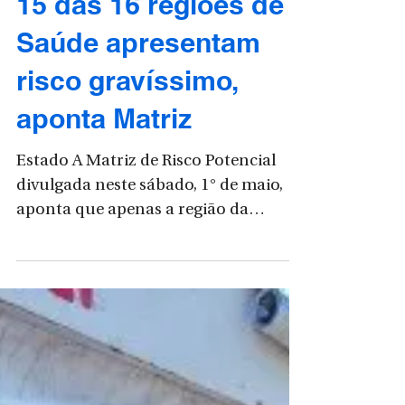
Vilmar Bueno, o ESPETO
3 de mai. de 2021
15 das 16 regiões de
Saúde apresentam
risco gravíssimo,
aponta Matriz
Estado A Matriz de Risco Potencial
divulgada neste sábado, 1° de maio,
aponta que apenas a região da
Grande Florianópolis se manteve no...