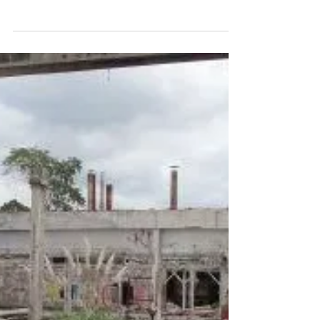
instalando em
Papanduva
Papanduva O vice-prefeito Jaime
Ianskoski recebeu na manhã de hoje a
visita dos representantes do Banco
Sicredi que está se instalando no...