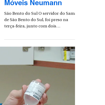
Vilmar Bueno, o ESPETO
28 de abr. de 2021
Samae divulga nota
oficial sobre prisão de
servidor pego
furtando na antiga
Móveis Neumann
São Bento do Sul O servidor do Samae
de São Bento do Sul, foi preso na
terça-feira, junto com dois
funcionários terceirizados da...