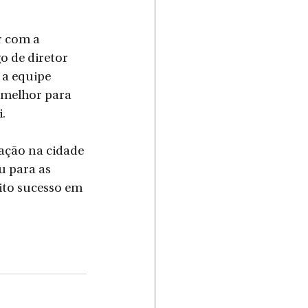
 com a 
 de diretor 
 a equipe 
melhor para 
.
ação na cidade 
u para as 
ito sucesso em 