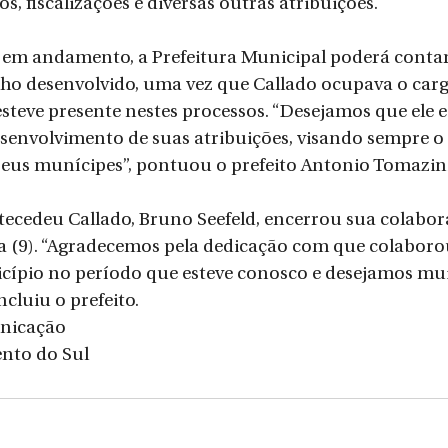
os, fiscalizações e diversas outras atribuições.
 em andamento, a Prefeitura Municipal poderá contar
ho desenvolvido, uma vez que Callado ocupava o cargo
steve presente nestes processos. “Desejamos que ele e
nvolvimento de suas atribuições, visando sempre o 
seus munícipes”, pontuou o prefeito Antonio Tomazini
tecedeu Callado, Bruno Seefeld, encerrou sua colabor
ra (9). “Agradecemos pela dedicação com que colaboro
icípio no período que esteve conosco e desejamos mu
cluiu o prefeito. 
unicação
ento do Sul