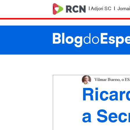
|
Adjori SC
|
Jorna
Vilmar Bueno, o 
Ricar
a Sec