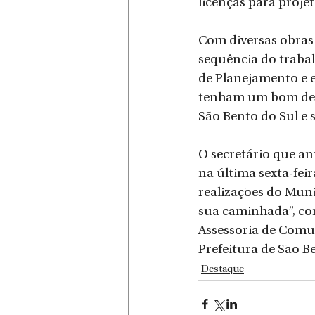
licenças para projet
Com diversas obras
sequência do trabal
de Planejamento e e
tenham um bom dese
São Bento do Sul e 
O secretário que an
na última sexta-fei
realizações do Mun
sua caminhada”, con
Assessoria de Com
Prefeitura de São B
Destaque