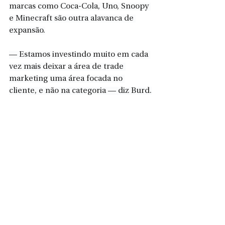
marcas como Coca-Cola, Uno, Snoopy 
e Minecraft são outra alavanca de 
expansão.
— Estamos investindo muito em cada 
vez mais deixar a área de trade 
marketing uma área focada no 
cliente, e não na categoria — diz Burd.
Portfólio
Em faturamento, os dois principais 
negócios da Condor hoje são os 
segmentos de limpeza e higiene 
bucal. Mas a empresa também tem 
participação expressiva no mercado 
de pincéis. São mais de 2,4 mil itens 
no portfólio, presentes em 300 mil 
pontos de venda no Brasil. A Condor 