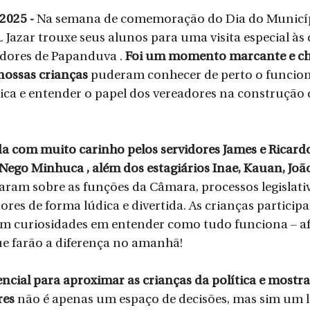
2025 - 
Na semana de comemoração do Dia do Municípi
 Jazar trouxe seus alunos para uma visita especial às
dores de Papanduva . 
Foi um momento marcante e che
ossas crianças 
puderam conhecer de perto o funcio
ica e entender o papel dos vereadores na construção 
da com muito carinho pelos servidores James e Ricardo 
 Nego Minhuca , além dos estagiários Inae, Kauan, João
aram sobre as funções da Câmara, processos legislativ
res de forma lúdica e divertida. As crianças participa
m curiosidades em entender como tudo funciona – afi
ue farão a diferença no amanhã!
sencial para aproximar as crianças da política e mostra
es 
não é apenas um espaço de decisões, mas sim um 