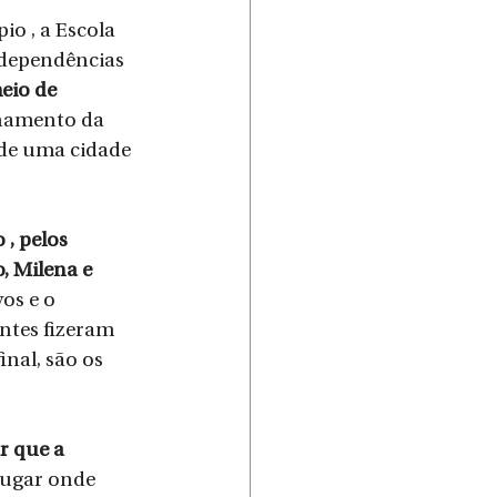
o , a Escola 
 dependências 
io de 
namento da 
de uma cidade 
, pelos 
, Milena e 
os e o 
ntes fizeram 
nal, são os 
r que a 
lugar onde 