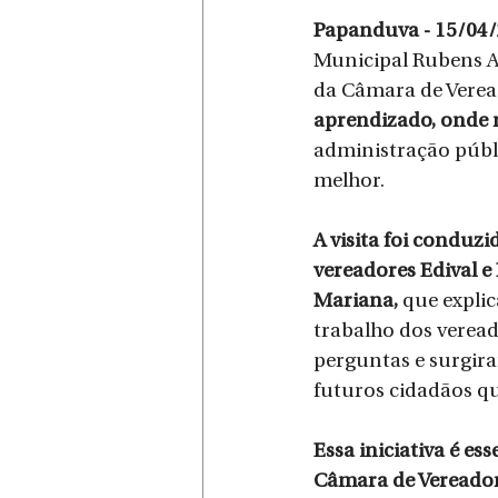
Papanduva - 15/04/
Municipal Rubens A.
da Câmara de Verea
aprendizado, onde n
administração públ
melhor.
A visita foi conduzi
vereadores Edival e
Mariana, 
que explic
trabalho dos vereado
perguntas e surgira
futuros cidadãos q
Essa iniciativa é es
Câmara de Vereador