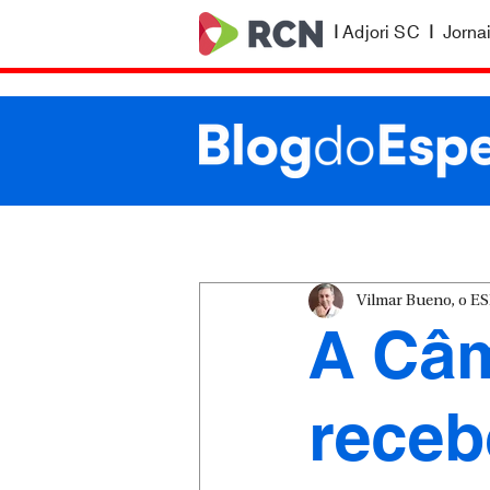
|
Adjori SC
|
Jorna
Vilmar Bueno, o 
A Câm
receb