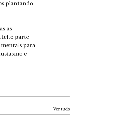
mos plantando 
as as 
feito parte 
amentais para 
tusiasmo e 
Ver tudo