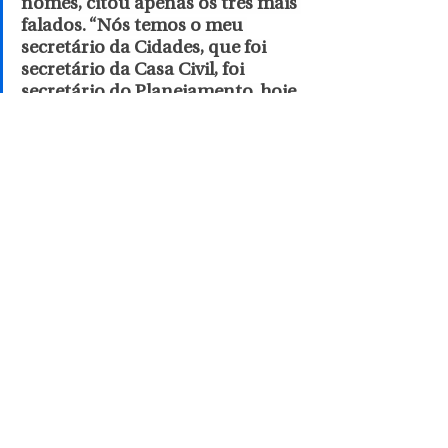
nomes, citou apenas os três mais 
falados. “Nós temos o meu 
secretário da Cidades, que foi 
secretário da Casa Civil, foi 
secretário do Planejamento, hoje 
é secretário da Cidades, que é o 
Guto Silva. Nós temos o 
presidente da Assembleia 
Legislativa, que é o Alexandre 
Curi, que também tem um 
histórico na política do Paraná. 
Nós temos o ex-prefeito de Curitiba, 
Rafael Greca,
 que é o nosso 
secretário de Desenvolvimento 
Sustentável. Então, nomes e bons 
quadros nós temos e agora nós vamos 
trabalhar para ver aquele que 
consegue aglutinar essas forças e 
automaticamente continuar todo 