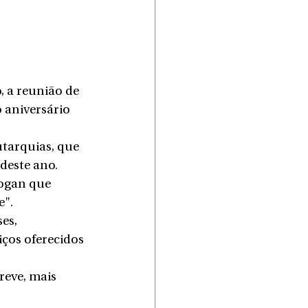
 a reunião de 
 aniversário 
tarquias, que 
deste ano.
logan que 
e".
es, 
iços oferecidos 
reve, mais 