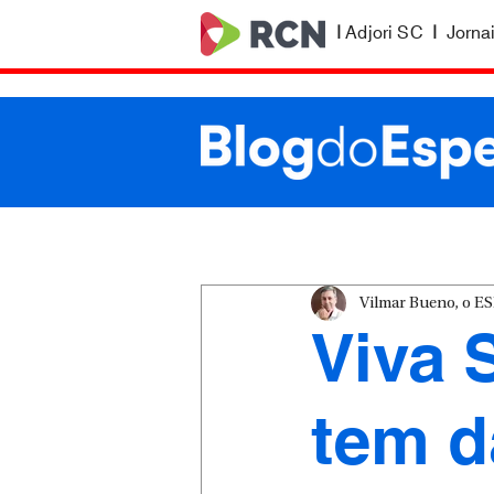
|
Adjori SC
|
Jorna
Vilmar Bueno, o 
Viva 
tem d