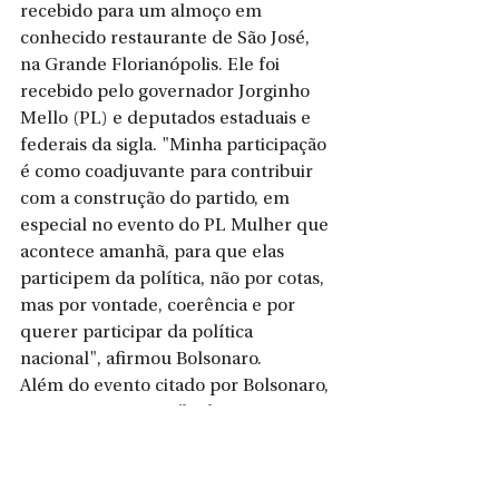
recebido para um almoço em 
conhecido restaurante de São José, 
na Grande Florianópolis. Ele foi 
recebido pelo governador Jorginho 
Mello (PL) e deputados estaduais e 
federais da sigla. "Minha participação 
é como coadjuvante para contribuir 
com a construção do partido, em 
especial no evento do PL Mulher que 
acontece amanhã, para que elas 
participem da política, não por cotas, 
mas por vontade, coerência e por 
querer participar da política 
nacional", afirmou Bolsonaro.
Além do evento citado por Bolsonaro, 
que ocorre neste sábado (29) em 
Florianópolis, ele também vai a 
Ituporanga, no Alto Vale do Itajaí, 
para participar da inauguração de 