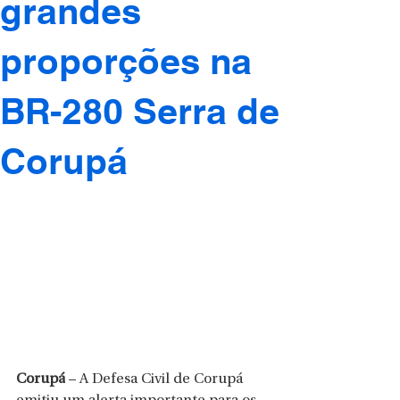
grandes
proporções na
BR-280 Serra de
Corupá
Corupá
 – A Defesa Civil de Corupá 