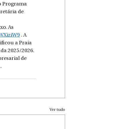
lo Programa 
retária de 
xo. As 
WXiziW9
 . A 
ficou a Praia 
ada 2025/2026.
esarial de 
.
Ver tudo