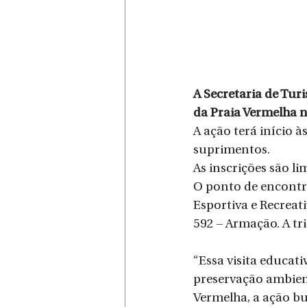
A Secretaria de Tur
da Praia Vermelha n
A ação terá início 
suprimentos. 
As inscrições são li
O ponto de encontro
Esportiva e Recreati
592 – Armação. A tr
“Essa visita educat
preservação ambient
Vermelha, a ação bu