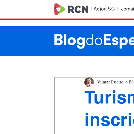
|
Adjori SC
|
Jorna
Vilmar Bueno, o 
Turis
inscr