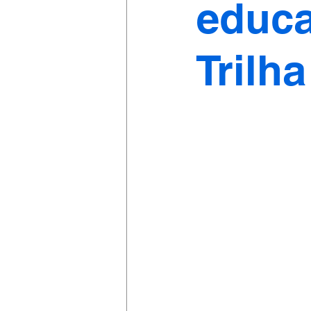
educa
Trilh