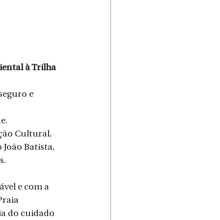
ntal à Trilha 
seguro e 
e. 
ão Cultural, 
João Batista, 
. 
ável e com a 
raia 
ia do cuidado 