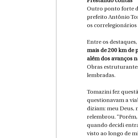
Prestando contas
Outro ponto forte d
prefeito Antônio T
os correlegionários
Entre os destaques,
mais de 200 km de p
além dos avanços 
Obras estruturante
lembradas.
Tomazini fez questã
questionavam a viab
diziam: meu Deus, m
relembrou. “Porém, 
quando decidi entra
visto ao longo de m