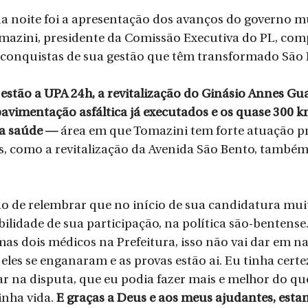
a noite foi a apresentação dos avanços do governo mu
omazini, presidente da Comissão Executiva do PL, com
 conquistas de sua gestão que têm transformado São B
 
estão a UPA 24h, a revitalização do Ginásio Annes Gua
avimentação asfáltica já executados e os quase 300 km
na saúde —
 área em que Tomazini tem forte atuação pro
s, como a revitalização da Avenida São Bento, também
o de relembrar que no início de sua candidatura mui
ilidade de sua participação, na política são-bentense.
as dois médicos na Prefeitura, isso não vai dar em nad
eles se enganaram e as provas estão ai. Eu tinha certe
r na disputa, que eu podia fazer mais e melhor do que
inha vida.
 E graças a Deus e aos meus ajudantes, est