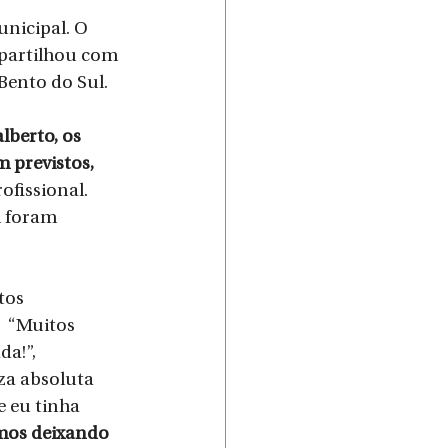
nicipal. O 
partilhou com 
ento do Sul. 
lberto, os 
 previstos, 
fissional. 
 foram 
tos 
  “Muitos 
a!”, 
za absoluta 
 eu tinha 
amos deixando 