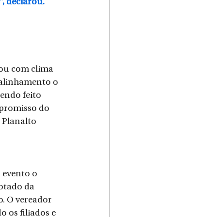
”, declarou.
ou com clima 
 alinhamento o 
endo feito 
promisso do 
 Planalto 
 evento o 
votado da 
o. O vereador 
os filiados e 