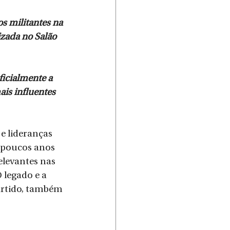
os militantes na 
izada no Salão 
ficialmente a 
is influentes 
 lideranças 
 poucos anos 
elevantes nas 
 legado e a 
artido, também 