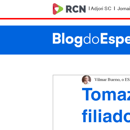
|
Adjori SC
|
Jorna
Vilmar Bueno, o 
Toma
filia