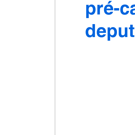
pré-c
depu