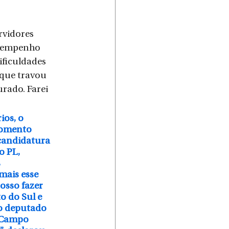
vidores 
o empenho 
ificuldades 
que travou 
rado. Farei 
ios, o 
momento 
candidatura 
o PL, 
 
mais esse 
osso fazer 
o do Sul e 
 o deputado 
 Campo 