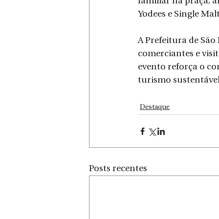
familiar na praça, a
Yodees e Single Malt
A Prefeitura de São
comerciantes e visi
evento reforça o co
turismo sustentável 
Destaque
Posts recentes