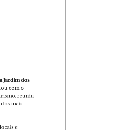
a Jardim dos 
tou com o 
rismo, reuniu 
ntos mais 
ocais e 