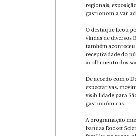
regionais, exposiçã
gastronomia variada
O destaque ficou po
vindas de diversos 
também aconteceu n
receptividade do pú
acolhimento dos sã
De acordo com o De
expectativas, movim
visibilidade para S
gastronômicas.
A programação musi
bandas Rocket Scien