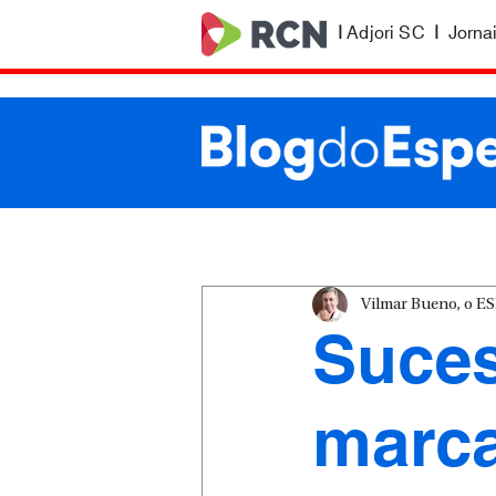
|
Adjori SC
|
Jorna
Vilmar Bueno, o 
Suces
marca