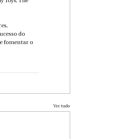
y Toys, The 
es, 
ucesso do 
e fomentar o 
Ver tudo