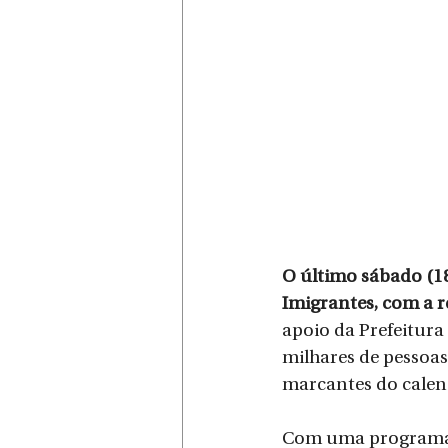
O último sábado (18
Imigrantes, com a re
apoio da Prefeitur
milhares de pessoa
marcantes do calend
Com uma programaçã