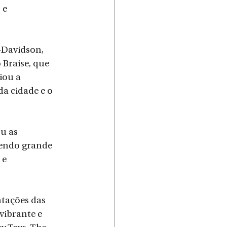
 e 
-Davidson, 
 Braise, que 
ou a 
a cidade e o 
u as 
vendo grande 
 e 
tações das 
vibrante e 