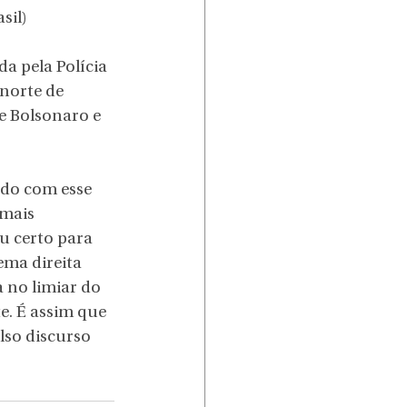
sil)
a pela Polícia 
norte de 
e Bolsonaro e 
do com esse 
 mais 
u certo para 
ema direita 
 no limiar do 
e. É assim que 
lso discurso 