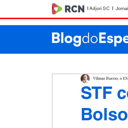
|
Adjori SC
|
Jorna
Vilmar Bueno, o 
STF 
Bolso