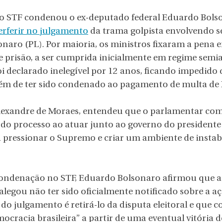
o STF condenou o ex-deputado federal Eduardo Bolso
erferir no julgamento
 da trama golpista envolvendo se
sonaro (PL). Por maioria, os ministros fixaram a pena 
e prisão, a ser cumprida inicialmente em regime semia
declarado inelegível por 12 anos, ficando impedido d
além de ter sido condenado ao pagamento de multa de R
Alexandre de Moraes, entendeu que o parlamentar com
 do processo ao atuar junto ao governo do president
pressionar o Supremo e criar um ambiente de instabi
condenação no STF, Eduardo Bolsonaro afirmou que a
e alegou não ter sido oficialmente notificado sobre a a
 do julgamento é retirá-lo da disputa eleitoral e que 
ocracia brasileira” a partir de uma eventual vitória d