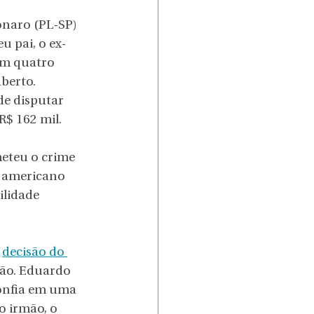
naro (PL-SP) 
u pai, o ex-
em quatro 
berto. 
e disputar 
$ 162 mil. 
eteu o crime 
e americano 
lidade 
 
decisão do 
ção. Eduardo 
confia em uma 
o irmão, o 