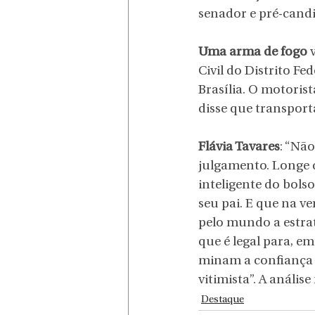
senador e pré-candi
Uma arma de fogo
 
Civil do Distrito F
Brasília. O motoris
disse que transport
Flávia Tavares
: “Nã
julgamento. Longe d
inteligente do bols
seu pai. E que na v
pelo mundo a estrat
que é legal para, em
minam a confiança d
vitimista”. A análise
Destaque