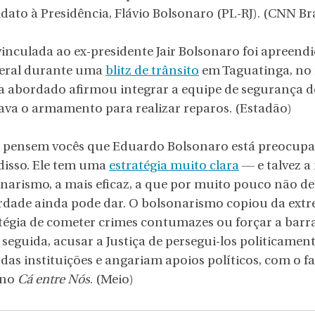
dato à Presidência, Flávio Bolsonaro (PL-RJ). (CNN Bra
vinculada ao ex-presidente Jair Bolsonaro foi apreendid
ederal durante uma 
blitz de trânsito
 em Taguatinga, no 
ta abordado afirmou integrar a equipe de segurança d
ava o armamento para realizar reparos. (Estadão)
o pensem vocês que Eduardo Bolsonaro está preocupa
isso. Ele tem uma 
estratégia muito clara
 — e talvez a
onarismo, a mais eficaz, a que por muito pouco não de
erdade ainda pode dar. O bolsonarismo copiou da extr
égia de cometer crimes contumazes ou forçar a barra
 seguida, acusar a Justiça de persegui-los politicament
as instituições e angariam apoios políticos, com o fa
 no 
Cá entre Nós
. (Meio)