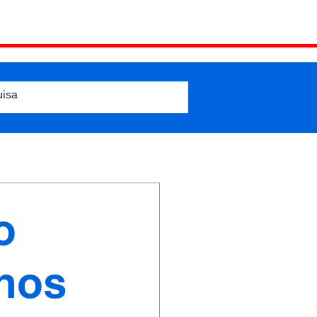
o
anos