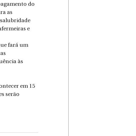
 pagamento do 
ra as 
nsalubridade 
fermeiras e 
 
ue fará um 
as 
uência às 
ontecer em 15 
s serão 