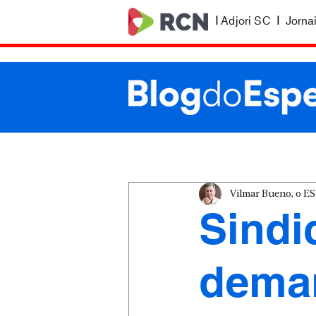
|
Adjori SC
|
Jorna
Vilmar Bueno, o 
Sindi
dema