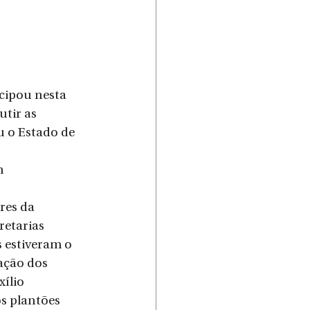
cipou nesta 
tir as 
u o Estado de 
m 
 
res da 
etarias 
 estiveram o 
ação dos 
ílio 
s plantões 