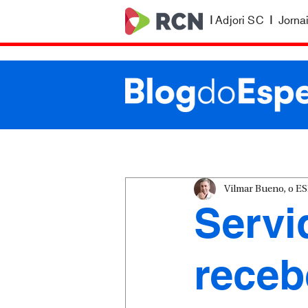
|
Adjori SC
|
Jorna
Vilmar Bueno, o 
Servi
rece