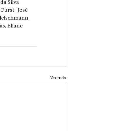
da Silva 
urst,  José 
leischmann, 
as, Eliane 
Ver tudo