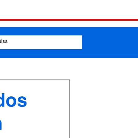
dos
m