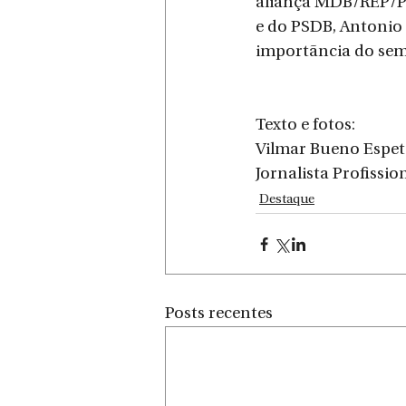
aliança MDB/REP/PSD
e do PSDB, Antonio 
importãncia do semi
Texto e fotos:
Vilmar Bueno Espe
Jornalista Profissio
Destaque
Posts recentes