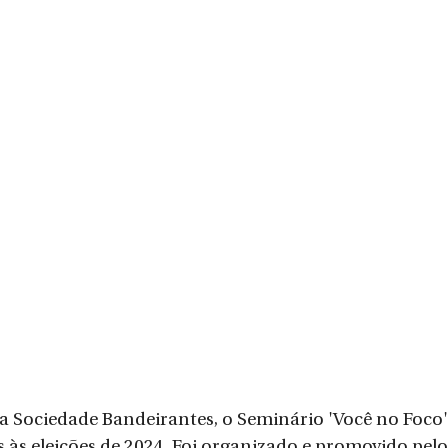
 Sociedade Bandeirantes, o Seminário 'Você no Foco',
 às eleições de 2024. Foi organizado e promovido pel