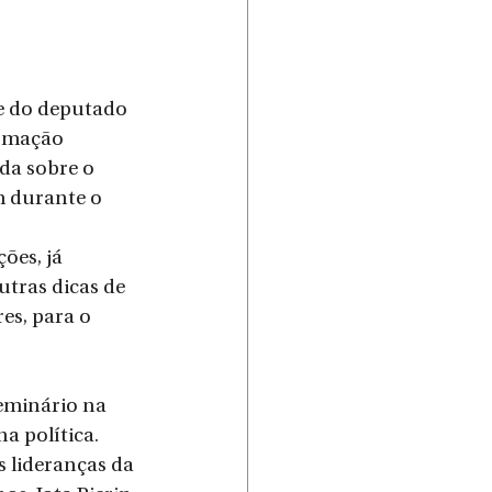
e do deputado 
ormação 
nda sobre o 
m durante o 
ões, já 
tras dicas de 
es, para o 
seminário na 
a política. 
 lideranças da 