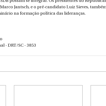
B possam se integrar. Os presidentes do Republicano
Marco Jantsch, e o pré-candidato Luiz Sieves, também
nário na formação política das lideranças. 
to
nal - DRT/SC - 3853