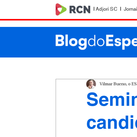
|
Adjori SC
|
Jorna
Vilmar Bueno, o 
Semin
candi