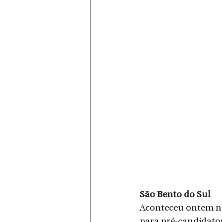
São Bento do Sul
Aconteceu ontem na
para pré-candidatos