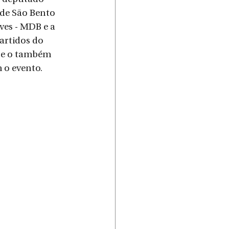
de São Bento 
ves - MDB e a 
artidos do 
 e o também 
o evento.  