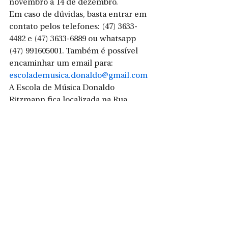
novembro a 14 de dezembro.
Em caso de dúvidas, basta entrar em 
contato pelos telefones: (47) 3633-
4482 e (47) 3633-6889 ou whatsapp 
(47) 991605001. Também é possível 
encaminhar um email para: 
escolademusica.donaldo@gmail.com
A Escola de Música Donaldo 
Ritzmann fica localizada na Rua 
Vigando Kock, n°45, no Centro de São 
Bento do Sul.
Evento especial - 
No dia 16 de 
dezembro está marcado um evento 
especial reunindo apresentações de 
diversos grupos da escola, formados 
por professores e alunos. O 
espetáculo irá ocorrer no Centro 
Cultural Dr. Genésio Tureck, às 19 
horas. A entrada é gratuita.