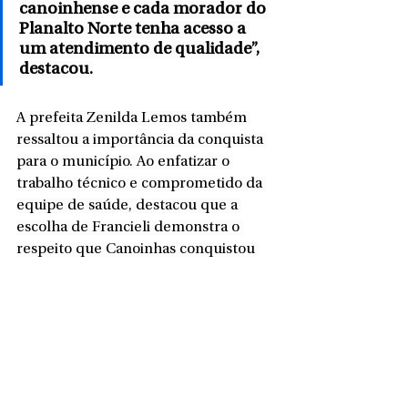
canoinhense e cada morador do 
Planalto Norte tenha acesso a 
um atendimento de qualidade”, 
destacou.
A prefeita Zenilda Lemos também 
ressaltou a importância da conquista 
para o município. Ao enfatizar o 
trabalho técnico e comprometido da 
equipe de saúde, destacou que a 
escolha de Francieli demonstra o 
respeito que Canoinhas conquistou 
na região e abre ainda mais espaço 
para avançar em projetos que 
beneficiem diretamente as famílias. 
“Com a nova função, Canoinhas passa 
a ter voz ativa ainda mais forte nas 
decisões regionais da saúde, 