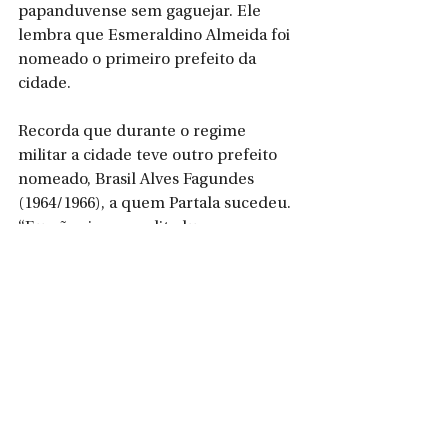
papanduvense sem gaguejar. Ele 
lembra que Esmeraldino Almeida foi 
nomeado o primeiro prefeito da 
cidade. 
Recorda que durante o regime 
militar a cidade teve outro prefeito 
nomeado, Brasil Alves Fagundes 
(1964/1966), a quem Partala sucedeu. 
“Eu não via como ditadura mesmo, 
era ditadura para os desordeiros, que 
não queriam bem a sua própria 
pátria, esses eram os revoltosos”, 
opina. Partala lembra que antes da 
revolução de 1964 chegava-se a pagar 
imposto por propriedade de 
bicicletas e rádios. “O agente do 
Correio vinha cobrar em casa e tinha 
de pagar”, afirma. O ex-prefeito tem 