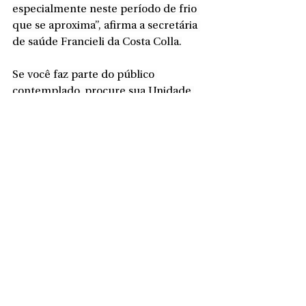
especialmente neste período de frio 
que se aproxima”, afirma a secretária 
de saúde Francieli da Costa Colla.
Se
 você faz parte do público 
contemplado, procure sua Unidade 
Básica de Saúde (UBS) de referência 
para garantir a sua dose. O 
atendimento para a vacinação da 
gripe está disponível nas seguintes 
unidades:
CentroCristo ReiAlto da TijucaCampo 
d’Água VerdePiedadeAlto das 
PalmeirasCOHAB 1Ervino 
TremlMarcílio Dias