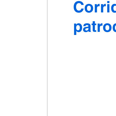
Corri
patro