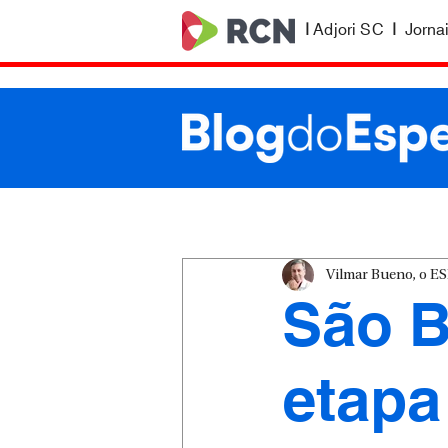
|
Adjori SC
|
Jorna
Vilmar Bueno, o 
São B
etapa