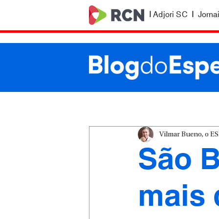
|
Adjori SC
|
Jorna
Vilmar Bueno, o 
São B
mais 