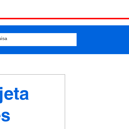
jeta
es