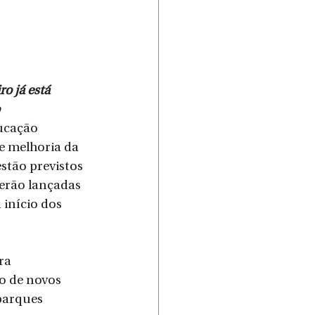
o já está 
ucação 
e melhoria da 
stão previstos 
erão lançadas 
início dos 
ra 
o de novos 
parques 