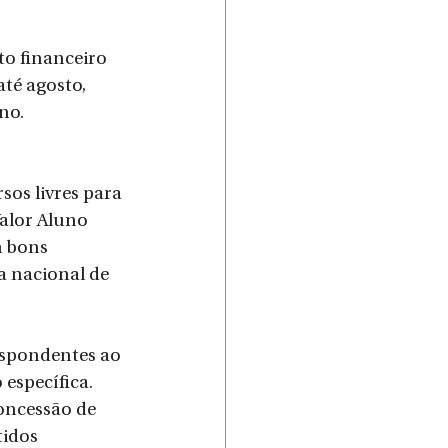
to financeiro 
até agosto, 
no.
os livres para 
alor Aluno 
 bons 
a nacional de 
espondentes ao 
específica. 
oncessão de 
idos 