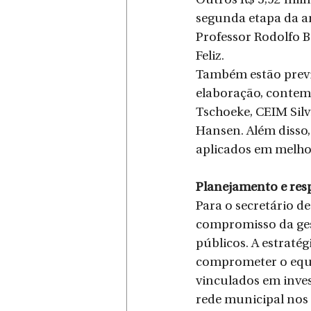
Outros R$ 5,92 milh
segunda etapa da a
Professor Rodolfo B
Feliz.
Também estão previs
elaboração, contem
Tschoeke, CEIM Silv
Hansen. Além disso,
aplicados em melho
Planejamento e res
Para o secretário d
compromisso da ges
públicos. A estraté
comprometer o equi
vinculados em inve
rede municipal nos