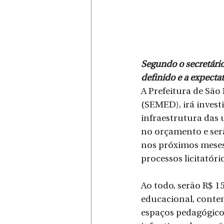
Segundo o secretário
definido e a expectat
A Prefeitura de São
(SEMED), irá invest
infraestrutura das 
no orçamento e serã
nos próximos meses 
processos licitatóri
Ao todo, serão R$ 1
educacional, conte
espaços pedagógicos