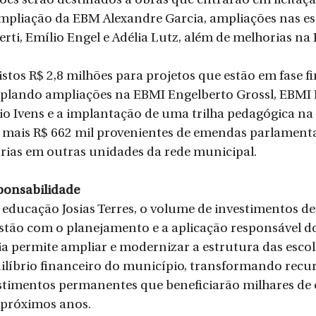
ões serão destinados a obras que entrarão em licitaçã
mpliação da EBM Alexandre Garcia, ampliações nas es
erti, Emílio Engel e Adélia Lutz, além de melhorias na
tos R$ 2,8 milhões para projetos que estão em fase fi
plando ampliações na EBMI Engelberto Grossl, EBMI 
io Ivens e a implantação de uma trilha pedagógica na
 mais R$ 662 mil provenientes de emendas parlamenta
rias em outras unidades da rede municipal.
ponsabilidade
e educação Josias Terres, o volume de investimentos d
tão com o planejamento e a aplicação responsável do
gia permite ampliar e modernizar a estrutura das esco
líbrio financeiro do município, transformando recur
stimentos permanentes que beneficiarão milhares de 
 próximos anos.