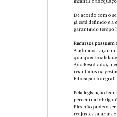
infantis e adequaçõ
De acordo com o sec
já está definido e a
garantindo tempo h
Recursos possuem d
A administração mun
qualquer finalidade
Ano Resultado), m
resultados na gestã
Educação Integral.
Pela legislação fed
percentual obrigató
Eles não podem ser
reajustes salariais