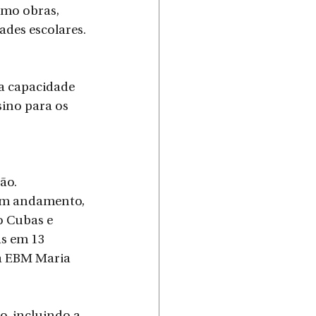
omo obras, 
des escolares.
 
a capacidade 
ino para os 
ão.
 em andamento, 
o Cubas e 
s em 13 
na EBM Maria 