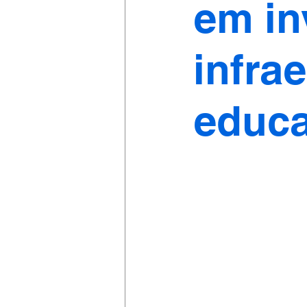
em in
infra
educ