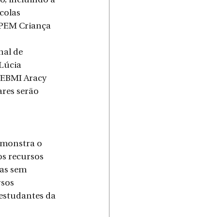
o, incluindo a 
colas 
 PEM Criança 
nal de 
Lúcia 
 EBMI Aracy 
res serão 
emonstra o 
s recursos 
las sem 
sos 
estudantes da 