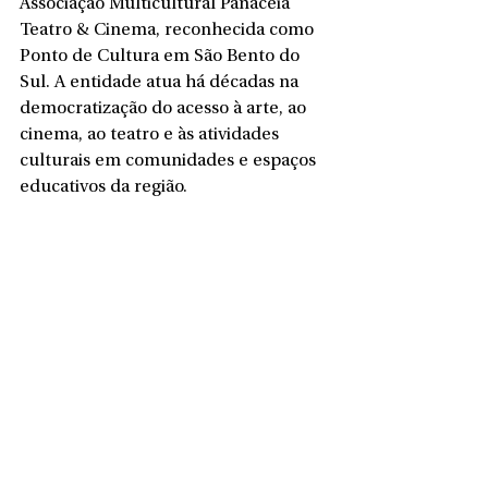
Associação Multicultural Panaceia 
Teatro & Cinema, reconhecida como 
Ponto de Cultura em São Bento do 
Sul. A entidade atua há décadas na 
democratização do acesso à arte, ao 
cinema, ao teatro e às atividades 
culturais em comunidades e espaços 
educativos da região.
O projeto é viabilizado por meio do 
subsídio da PNAB – Política Nacional 
Aldir Blanc, com apoio do Ministério 
da Cultura, Governo Federal e 
Fundação Cultural de São Bento do 
Sul, fortalecendo iniciativas que 
unem educação, arte e comunidade.
A iniciativa reforça o papel do cinema 
como ferramenta pedagógica e 