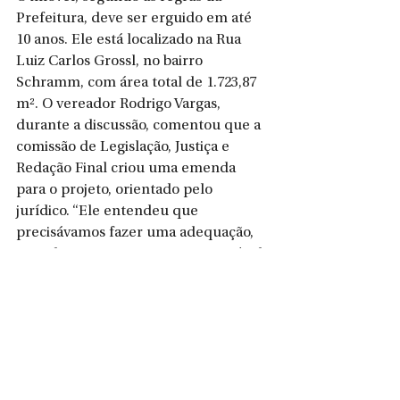
Prefeitura, deve ser erguido em até 
10 anos. Ele está localizado na Rua 
Luiz Carlos Grossl, no bairro 
Schramm, com área total de 1.723,87 
m². O vereador Rodrigo Vargas, 
durante a discussão, comentou que a 
comissão de Legislação, Justiça e 
Redação Final criou uma emenda 
para o projeto, orientado pelo 
jurídico. “Ele entendeu que 
precisávamos fazer uma adequação, 
criando o Artigo 1 A, em que o imóvel 
fica desafetado, passando a integrar a 
categoria de bens dominiais. É algo 
simples, só para evitar que tenhamos 
problemas no futuro”, citou.
Os vereadores Vilson da Silva, 