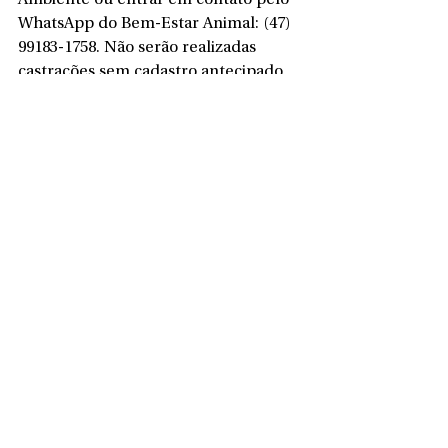
WhatsApp do Bem-Estar Animal: (47) 
99183-1758. Não serão realizadas 
castrações sem cadastro antecipado.
Podem participar animais com idade 
entre 6 meses e 8 anos. Castrações 
pediátricas não são realizadas pelo 
programa, portanto, animais que 
ainda não atingiram a idade mínima 
deverão aguardar as próximas etapas 
do mutirão.
Ver tudo
Posts recentes