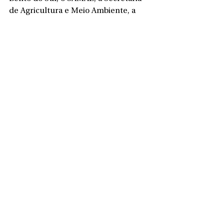
de Agricultura e Meio Ambiente, a 
Epagri, a Coopercat e a APROSUL.
A iniciativa busca promover a 
sustentabilidade, incentivar a 
reciclagem, fortalecer a agricultura 
familiar e contribuir para uma 
alimentação mais saudável da 
população.
Ver tudo
Posts recentes