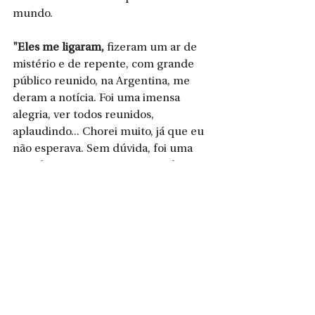
mundo.
"Eles me ligaram, 
fizeram um ar de 
mistério e de repente, com grande 
público reunido, na Argentina, me 
deram a notícia. Foi uma imensa 
alegria, ver todos reunidos, 
aplaudindo... Chorei muito, já que eu 
não esperava. Sem dúvida, foi uma 
grande surpresa pra mim. Ainda mais 
depois de passar pelo Top 50 e ver o 
quanto todos esses professores têm 
trabalhos maravilhosos. Agora, com 
nosso trabalho entre os 10, é uma 
alegria muito grande!", afirmou.
Como professora brasileira entre 10 
melhores do mundo
 quer 