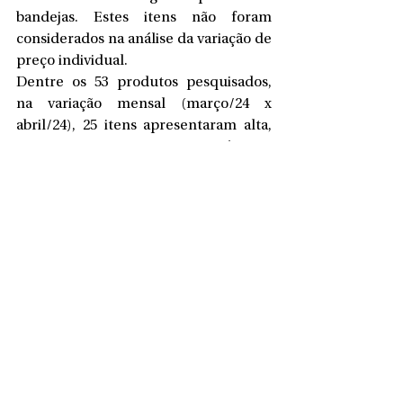
bandejas. Estes itens não foram 
considerados na análise da variação de 
preço individual.
Dentre os 53 produtos pesquisados, 
na variação mensal (março/24 x 
abril/24), 25 itens apresentaram alta, 
zero itens permaneceram estáveis e 
28 tiveram queda de preço.
Confira a pesquisa completa no link:
https://saobentodosul.atende.net/cid
adao/pagina/procon-pesquisa-cesta-
basica-2024/
Assessoria de Imprensa
Prefeitura de São Bento do Sul 