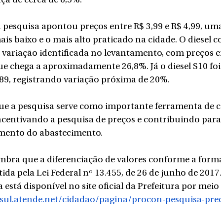
ça de cerca de 6,5%.
a pesquisa apontou preços entre R$ 3,99 e R$ 4,99, uma
ais baixo e o mais alto praticado na cidade. O diesel
variação identificada no levantamento, com preços en
que chega a aproximadamente 26,8%. Já o diesel S10 fo
7,89, registrando variação próxima de 20%.
ue a pesquisa serve como importante ferramenta de c
centivando a pesquisa de preços e contribuindo para
ento do abastecimento.
bra que a diferenciação de valores conforme a forma
da pela Lei Federal nº 13.455, de 26 de junho de 2017
está disponível no site oficial da Prefeitura por meio 
sul.atende.net/cidadao/pagina/procon-pesquisa-pre