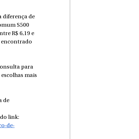
 diferença de 
 comum S500 
tre R$ 6,19 e 
i encontrado 
onsulta para 
 escolhas mais 
 de 
.
do link: 
co-de-