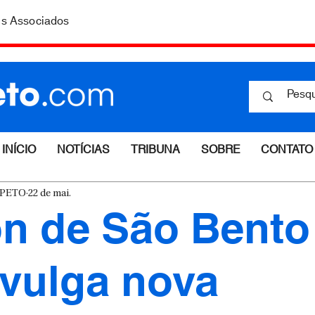
is Associados
INÍCIO
NOTÍCIAS
TRIBUNA
SOBRE
CONTATO
ESPETO
22 de mai.
n de São Bento
ivulga nova