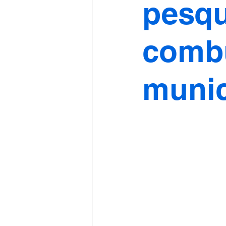
pesqu
combu
munic