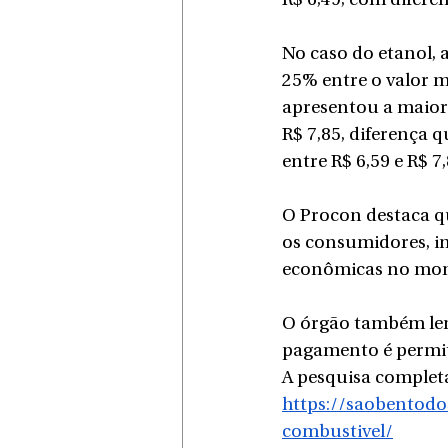
R$ 6,49, com diferen
No caso do etanol, 
25% entre o valor m
apresentou a maior 
R$ 7,85, diferença 
entre R$ 6,59 e R$ 
O Procon destaca q
os consumidores, in
econômicas no mom
O órgão também lem
pagamento é permiti
A pesquisa completa 
https://saobentodo
combustivel/