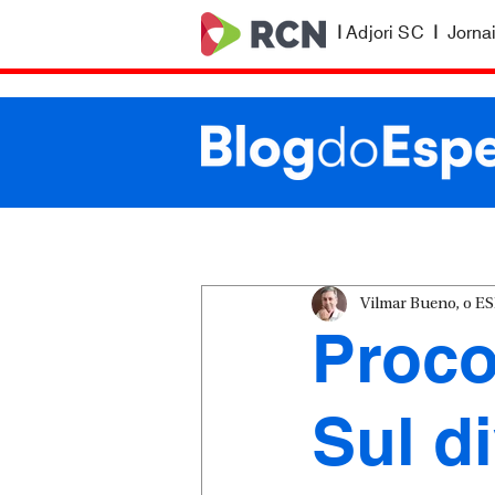
|
Adjori SC
|
Jorna
Vilmar Bueno, o 
Proco
Sul d