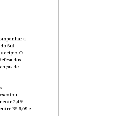
companhar a 
do Sul 
nicípio. O 
defesa dos 
enças de 
s 
resentou 
mente 2,4% 
ntre R$ 6,09 e 