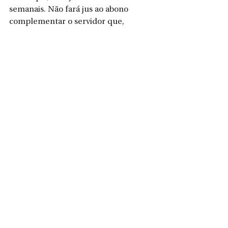
semanais. Não fará jus ao abono 
complementar o servidor que, 
durante o período de apuração da 
folha de pagamento do mês 
competente, tiver falta injustificada.
Jonei Marcos Schritki
Assessoria de Comunicação
Prefeitura de São Bento do Sul
Ver tudo
Posts recentes