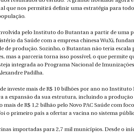
r dos resultados do estudo. “A grande novidade agora 
l que nos permitirá definir uma estratégia para todo 
população. 
envolvida pelo Instituto do Butantan a partir de uma p
nistério da Saúde com a empresa chinesa WuXi, funda
e de produção. Sozinho, o Butantan não teria escala 
, mas a parceria torna isso possível, o que permite qu
steja integrada ao Programa Nacional de Imunizações”
lexandre Padilha.
de investe mais de R$ 10 bilhões por ano no Instituto 
a a expansão da sua estrutura, incluindo a produção 
o mais de R$ 1,2 bilhão pelo Novo PAC Saúde com foco
foi o primeiro país a ofertar a vacina no sistema públi
cinas importadas para 2,7 mil municípios. Desde o iníc