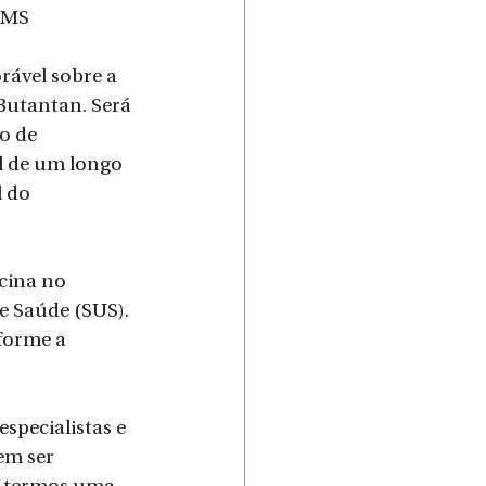
/MS
rável sobre a 
Butantan. Será 
o de 
l de um longo 
 do 
cina no 
e Saúde (SUS). 
forme a 
specialistas e 
em ser 