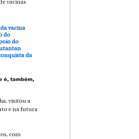
de vacinas 
da vacina 
o do 
poio do 
Butantan 
conquista da 
 é, também, 
a, visitou a 
to e na futura 
cos, com 