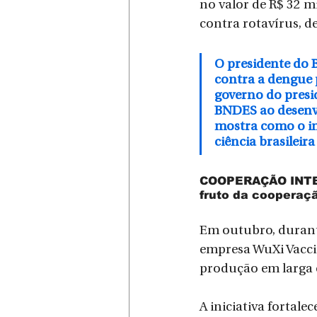
no valor de R$ 32 
contra rotavírus, d
O presidente do 
contra a dengue 
governo do presid
BNDES ao desenvo
mostra como o in
ciência brasileir
COOPERAÇÃO INTERN
fruto da cooperaçã
Em outubro, durante
empresa WuXi Vaccin
produção em larga 
A iniciativa fortale