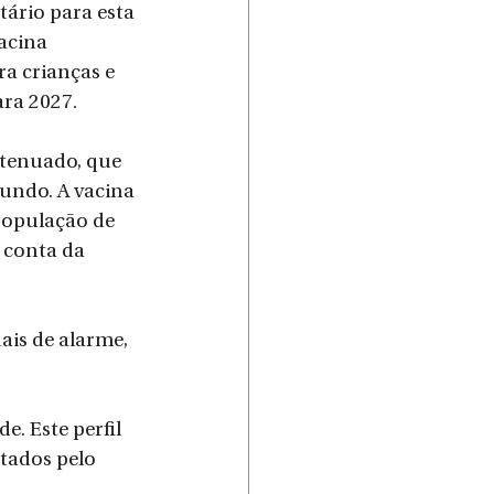
tário para esta 
acina 
a crianças e 
ara 2027.
atenuado, que 
mundo. A vacina 
população de 
 conta da 
is de alarme, 
e. Este perfil 
tados pelo 