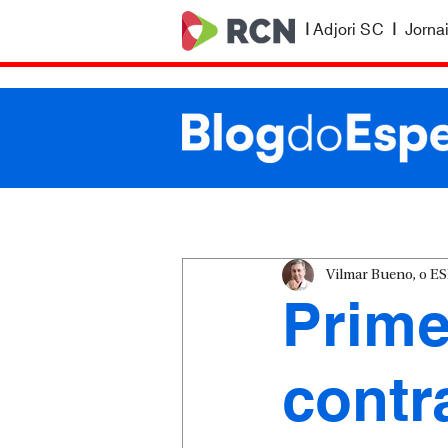
|
Adjori SC
|
Jorna
Vilmar Bueno, o 
Prime
contr