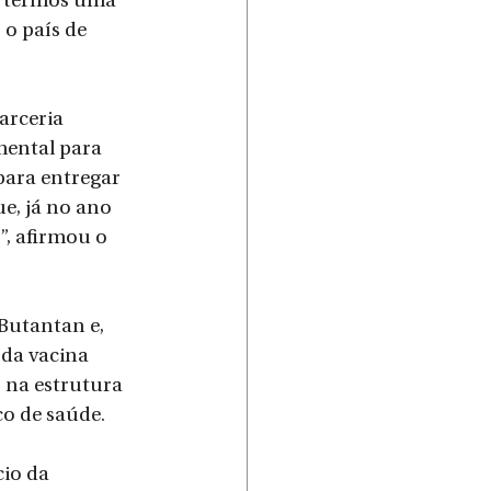
é termos uma 
o país de 
arceria 
mental para 
para entregar 
e, já no ano 
, afirmou o 
Butantan e, 
da vacina 
 na estrutura 
co de saúde.
io da 