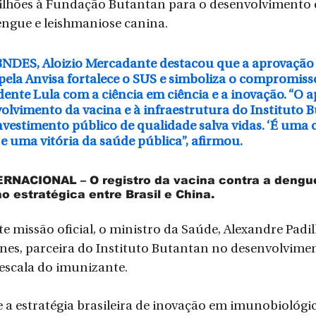
milhões à Fundação Butantan para o desenvolvimento 
engue e leishmaniose canina.
BNDES, Aloizio Mercadante destacou que a aprovação 
pela Anvisa fortalece o SUS e simboliza o compromiss
ente Lula com a ciência em ciência e a inovação. “O a
lvimento da vacina e à infraestrutura do Instituto 
vestimento público de qualidade salva vidas. ‘É uma 
a e uma vitória da saúde pública”, afirmou.
ACIONAL – O registro da vacina contra a dengue
o estratégica entre Brasil e China.
 missão oficial, o ministro da Saúde, Alexandre Padilh
es, parceira do Instituto Butantan no desenvolvimen
escala do imunizante.
ce a estratégia brasileira de inovação em imunobiológi