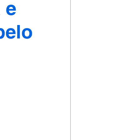
 e
pelo