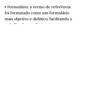
• Formulário: o termo de referência 
foi formatado como um formulário 
mais objetivo e didático, facilitando o 
trabalho dos profissionais 
responsáveis pela elaboração dos 
estudos e as análises dos servidores 
responsáveis.
A nova regulamentação passa a valer 
a partir da publicação do decreto, 
incluindo os processos já em 
andamento, desde que não 
prejudiquem a análise técnica.
Segundo o prefeito, a iniciativa visa 
desburocratizar os trâmites e 
estimular o desenvolvimento urbano 