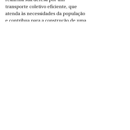
transporte coletivo eficiente, que 
atenda às necessidades da população 
e contribua para a construção de uma 
cidade mais inclusiva e sustentável. O 
comprometimento dos vereadores 
com essa pauta reflete o anseio por 
uma mobilidade urbana que promova 
a qualidade de vida dos cidadãos, 
facilite a locomoção diária e contribua 
para o desenvolvimento harmonioso 
da comunidade.
Ver tudo
Posts recentes