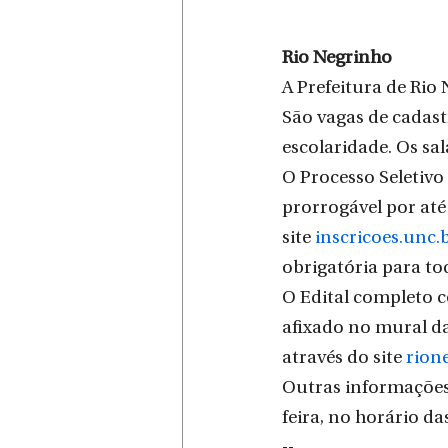
Rio Negrinho
A Prefeitura de Rio 
São vagas de cadast
escolaridade. Os sa
O Processo Seletivo 
prorrogável por até 
site 
inscricoes.unc.
obrigatória para to
O Edital completo c
afixado no mural da
através do site 
rion
Outras informações 
feira, no horário da
--