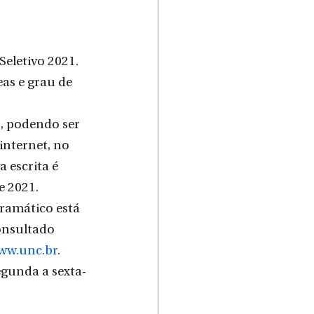
eletivo 2021. 
as e grau de 
2, podendo ser 
internet, no 
a escrita é 
e 2021.
ramático está 
onsultado 
ww.unc.br
. 
egunda a sexta-