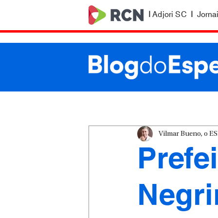
|
Adjori SC
|
Jorna
Vilmar Bueno, o 
Prefe
Negri