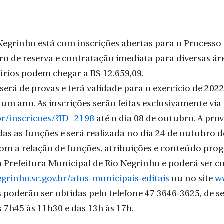
Negrinho está com inscrições abertas para o Processo S
ro de reserva e contratação imediata para diversas áre
lários podem chegar a R$ 12.659,09.
será de provas e terá validade para o exercício de 202
um ano. As inscrições serão feitas exclusivamente via 
br/inscricoes/?ID=2198
 até o dia 08 de outubro. A prov
das as funções e será realizada no dia 24 de outubro d
om a relação de funções, atribuições e conteúdo prog
 Prefeitura Municipal de Rio Negrinho e poderá ser c
egrinho.sc.gov.br/atos-municipais-editais
 ou no site 
w
poderão ser obtidas pelo telefone 47 3646-3625, de s
s 7h45 às 11h30 e das 13h às 17h.