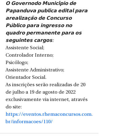
𝗢 𝗚𝗼𝘃𝗲𝗿𝗻𝗼𝗱𝗼 𝗠𝘂𝗻𝗶𝗰𝗶́𝗽𝗶𝗼 𝗱𝗲 
𝗣𝗮𝗽𝗮𝗻𝗱𝘂𝘃𝗮 𝗽𝘂𝗯𝗹𝗶𝗰𝗮 𝗲𝗱𝗶𝘁𝗮𝗹 𝗽𝗮𝗿𝗮 
𝗮𝗿𝗲𝗮𝗹𝗶𝘇𝗮𝗰̧𝗮̃𝗼 𝗱𝗲 𝗖𝗼𝗻𝗰𝘂𝗿𝘀𝗼 
𝗣𝘂́𝗯𝗹𝗶𝗰𝗼 𝗽𝗮𝗿𝗮 𝗶𝗻𝗴𝗿𝗲𝘀𝘀𝗼 𝗻𝗼 
𝗾𝘂𝗮𝗱𝗿𝗼 𝗽𝗲𝗿𝗺𝗮𝗻𝗲𝗻𝘁𝗲 𝗽𝗮𝗿𝗮 𝗼𝘀 
𝘀𝗲𝗴𝘂𝗶𝗻𝘁𝗲𝘀 𝗰𝗮𝗿𝗴𝗼𝘀: 
Assistente Social;
Controlador Interno;
Psicólogo;
Assistente Administrativo;
Orientador Social.
As inscrições serão realizadas de 20 
de julho a 19 de agosto de 2022 
exclusivamente via internet, através 
do site: 
https://eventos.rhemaconcursos.com.
br/informacoes/110/