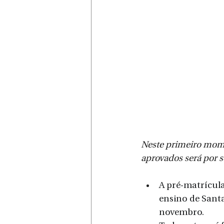
Neste primeiro mome
aprovados será por s
A pré-matrícul
ensino de Santa 
novembro.