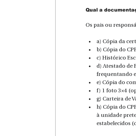
Qual a documenta
Os pais ou responsá
a) Cópia da cer
b) Cópia do CP
c) Histórico Es
d) Atestado de
frequentando 
e) Cópia do com
f) 1 foto 3×4 (o
g) Carteira de 
h) Cópia do CPF
à unidade prete
estabelecidos 