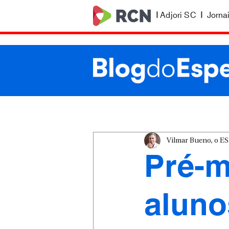
|
Adjori SC
|
Jorna
Vilmar Bueno, o 
Pré-m
aluno