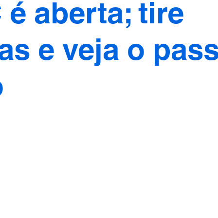
é aberta; tire
as e veja o pas
o