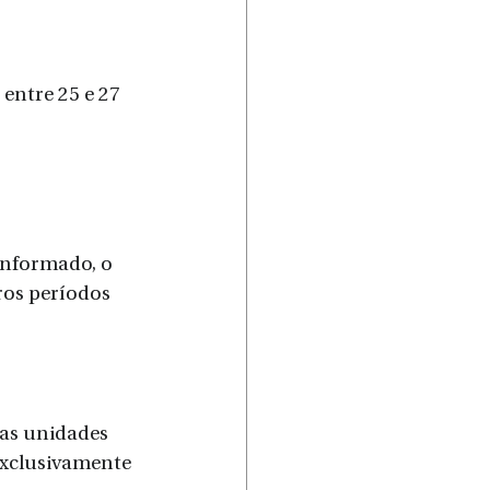
entre 25 e 27 
informado, o 
ros períodos 
 as unidades 
exclusivamente 