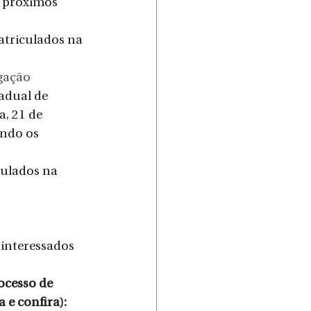
s próximos 
atriculados na 
gação
adual de 
a, 21 de 
ando os 
ulados na 
 interessados 
ocesso de 
 e confira):