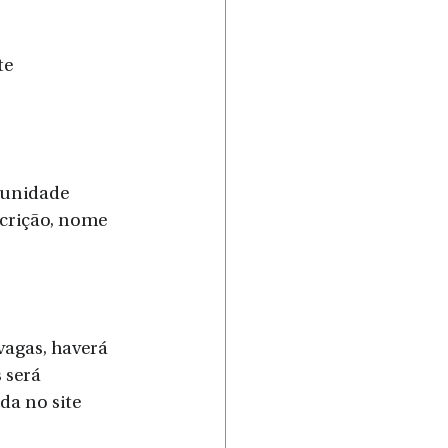
te 
 unidade 
crição, nome 
agas, haverá 
 será 
da no site 