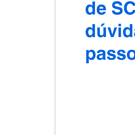
de SC 
dúvid
pass