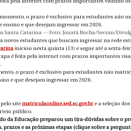
feita pela internet com prazos importantes visando o
 momento, o prazo é exclusivo para estudantes não m
e ensino e que desejam ingressar em 2026.
 em Santa Catarina — Foto: Jonatã Rocha/Secom/Divul
a novos estudantes que buscam ingressar na rede est
tarina
 iniciou nesta quinta (13) e segue até a sexta-feir
apa é feita pela internet com prazos importantes vis
.
ento, o prazo é exclusivo para estudantes não matric
sino e que desejam ingressar em 2026.
pelo site 
matriculaonline.sed.sc.gov.br
 e a seleção dos
rteio público.
ado da Educação preparou um tira-dúvidas sobre o pr
, prazos e as próximas etapas (clique sobre a pergunta