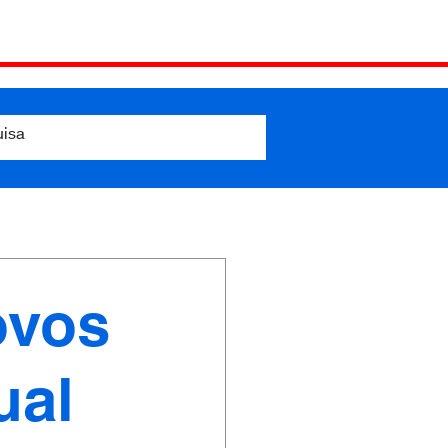
ovos
ual