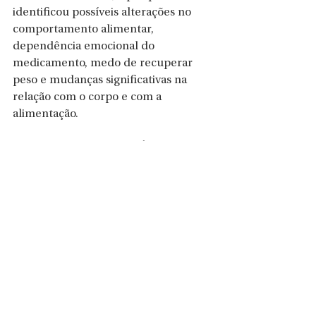
identificou possíveis alterações no 
comportamento alimentar, 
dependência emocional do 
medicamento, medo de recuperar 
peso e mudanças significativas na 
relação com o corpo e com a 
alimentação.
DIFERENÇAS ENTRE PAÍSES: O PESO 
DA CULTURA
O uso 
off-label
 não ocorre de forma 
homogênea no mundo, e as 
motivações variam de acordo com 
valores culturais, normas sociais e 
características dos sistemas de saúde.
No Brasil, a busca por esses 
medicamentos está fortemente 
associada a padrões de beleza 