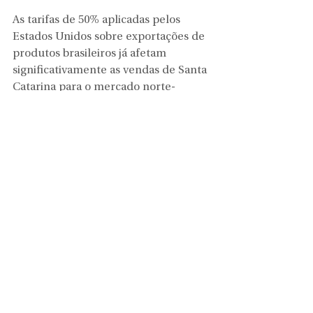
As tarifas de 50% aplicadas pelos 
Estados Unidos sobre exportações de 
produtos brasileiros já afetam 
significativamente as vendas de Santa 
Catarina para o mercado norte-
americano. Dados da balança 
comercial compilados pelo 
Observatório FIESC mostram que em 
setembro, as exportações para os EUA 
caíram 55% em relação a igual 
período do ano anterior, para US$ 
78,7 milhões.
Estudo da FIESC considerando o 
cenário de queda de 30% das 
exportações para os EUA no período 
de 1 a 2 anos - mostra um recuo de 
R$ 1,2 bilhão no PIB de Santa 