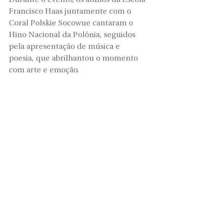
Francisco Haas juntamente com o 
Coral Polskie Socowue cantaram o 
Hino Nacional da Polônia, seguidos 
pela apresentação de música e 
poesia, que abrilhantou o momento 
com arte e emoção.
O ato foi um momento de valorização 
da cultura, da história e das raízes 
polonesas, que continuam vivas na 
formação e nas tradições de 
Papanduva. Um gesto simbólico que 
reafirma o orgulho das origens, a 
força da cultura polonesa e os laços 
de amizade entre Brasil e Polônia — 
elementos que fazem parte da 
identidade do município.