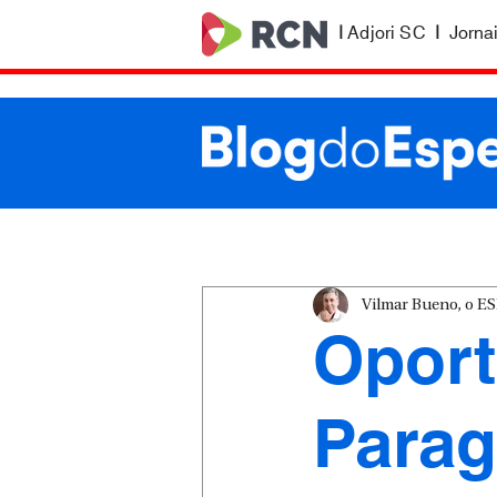
|
Adjori SC
|
Jorna
Vilmar Bueno, o 
Oport
Parag