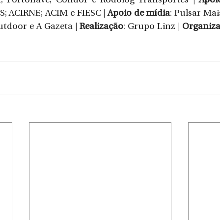
a; Portonave; Condor e Rodolog Transportes | 
Apoi
S; ACIRNE; ACIM e FIESC | 
Apoio de mídia
: Pulsar Mai
utdoor e A Gazeta | 
Realização
: Grupo Linz | 
Organiz