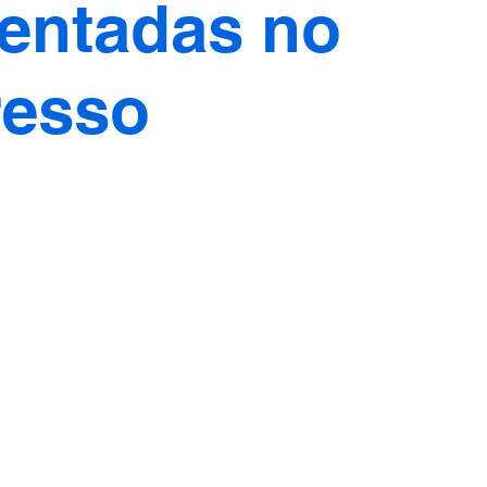
entadas no
resso