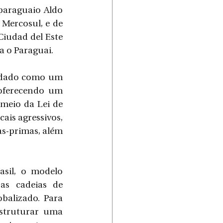
araguaio Aldo 
Mercosul, e de 
udad del Este 
a o Paraguai.
idado como um 
 oferecendo um 
meio da Lei de 
ais agressivos, 
s-primas, além 
sil, o modelo 
as cadeias de 
alizado. Para 
struturar uma 