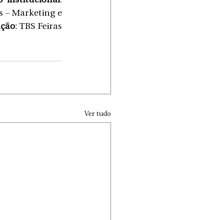
o institucional
: 
s – Marketing e 
ação
: TBS Feiras 
Ver tudo