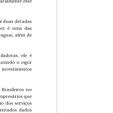
ariamente esse 
e duas décadas 
tez é uma das 
aguai, além de 
adoras, ele é 
unindo o rigor 
investimentos 
rasileiros no 
mpresários que 
o dos serviços 
entados dados 