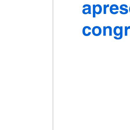
apres
cong