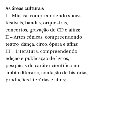
As áreas culturais
I – Música, compreendendo shows, 
festivais, bandas, orquestras, 
concertos, gravação de CD e afins;
II – Artes cênicas, compreendendo 
teatro, dança, circo, ópera e afins;
III – Literatura, compreendendo 
edição e publicação de livros, 
pesquisas de caráter científico no 
âmbito literário, contação de histórias, 
produções literárias e afins;
IV – Artes visuais e Audiovisual, 
compreendendo fotografia, artes 
plásticas, artes gráficas tecnológicas, 
cinema, vídeo, internet, televisão, 
radiodifusão cultural e afins;
V – Acervos e Patrimônio Histórico 
Artístico Cultural material e 