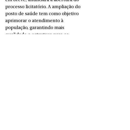
em breve, anunciará a abertura do 
processo licitatório. A ampliação do 
posto de saúde tem como objetivo 
aprimorar o atendimento à 
população, garantindo mais 
qualidade e estrutura para os 
serviços oferecidos.
Ver tudo
Posts recentes