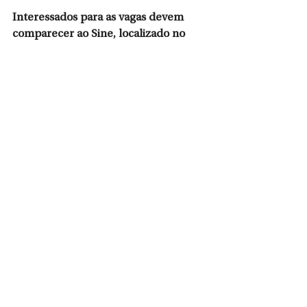
Interessados para as vagas devem 
comparecer ao Sine, localizado no 
Centro Administrativo Leopoldo 
Zschoerper, com os seguintes 
documentos: Identidade, CPF, 
comprovante de residência (de 
preferência que contenha o CEP da 
rua) e Carteira de Trabalho.
Ver tudo
Posts recentes