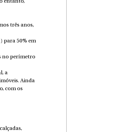
o entanto, 
os três anos, 
1) para 50% em 
s no perímetro 
, a 
imóveis. Ainda 
o, com os 
calçadas, 