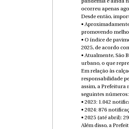
pandemia e ainda no
ocorreu apenas ago
Desde então, import
• Aproximadamente 
promovendo melhori
• O índice de pavi
2025, de acordo co
• Atualmente, São 
urbano, o que repre
Em relação às calça
responsabilidade pe
assim, a Prefeitura
seguintes números:
• 2023: 1.042 notifi
• 2024: 876 notifica
• 2025 (até abril): 2
Além disso, a Prefe