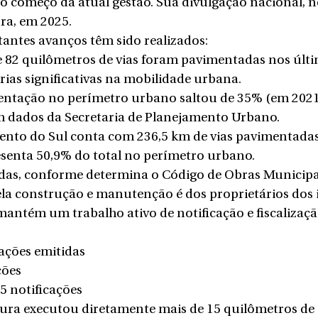
 começo da atual gestão. Sua divulgação nacional, n
ra, em 2025.
antes avanços têm sido realizados:
82 quilômetros de vias foram pavimentadas nos últim
as significativas na mobilidade urbana.
mentação no perímetro urbano saltou de 35% (em 202
m dados da Secretaria de Planejamento Urbano.
Bento do Sul conta com 236,5 km de vias pavimentada
senta 50,9% do total no perímetro urbano. 
das, conforme determina o Código de Obras Municipal
la construção e manutenção é dos proprietários dos 
 mantém um trabalho ativo de notificação e fiscalizaçã
cações emitidas
ções
95 notificações
itura executou diretamente mais de 15 quilômetros de 