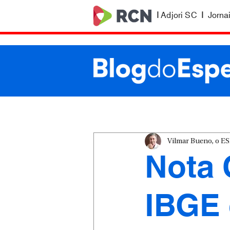
|
Adjori SC
|
Jorna
Vilmar Bueno, o 
Nota 
IBGE 