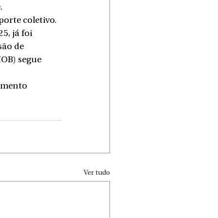
.
orte coletivo. 
, já foi 
são de 
MOB) segue 
imento 
Ver tudo