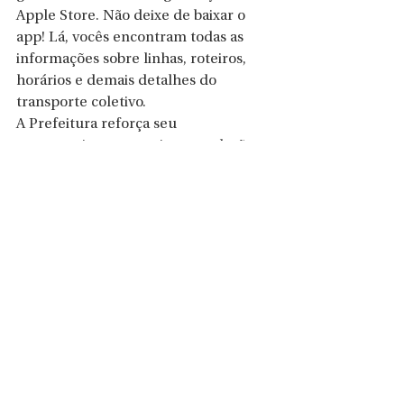
Apple Store. Não deixe de baixar o 
app! Lá, vocês encontram todas as 
informações sobre linhas, roteiros, 
horários e demais detalhes do 
transporte coletivo.
A Prefeitura reforça seu 
compromisso em ouvir a população e 
implementar melhorias contínuas. 
Pedimos a compreensão de todos 
nesse período de adaptação e 
ressaltamos que seguimos atentos 
para tornar o transporte coletivo mais 
eficiente para a cidade.
Assessoria de Imprensa
Prefeitura de São Bento do Sul 