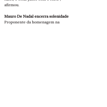
afirmou.
Mauro De Nadal encerra solenidade
Proponente da homenagem na 
Assembleia Legislativa, o deputado 
estadual Mauro De Nadal destacou a 
trajetória do MDB e relembrou 
momentos marcantes da participação 
da sigla na política brasileira.
“Na Assembleia Legislativa sou o 
deputado com o maior número de 
mandatos, por isso era meu dever 
propor essa homenagem”, afirmou.
Durante o discurso, Mauro citou 
lideranças históricas do partido e 
ressaltou o papel do MDB na 
construção política do país e de Santa 